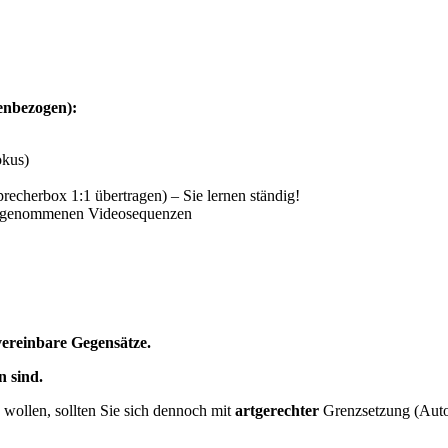
enbezogen):
okus)
recherbox 1:1 übertragen) – Sie lernen ständig!
 aufgenommenen Videosequenzen
vereinbare Gegensätze.
n sind.
wollen, sollten Sie sich dennoch mit
artgerechter
Grenzsetzung (Autori