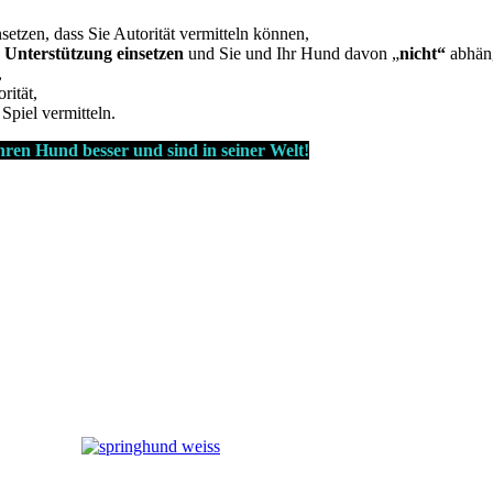
nsetzen, dass Sie Autorität vermitteln können,
s Unterstützung einsetzen
und Sie und Ihr Hund davon „
nicht“
abhän
,
rität,
Spiel vermitteln.
hren Hund besser und sind in seiner Welt!