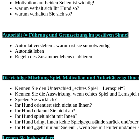
Motivation auf beiden Seiten ist wichtig!
warum verhält sich Ihr Hund so?
warum verhalten Sie sich so?
Autorität (= Führung und Grenzsetzung im positiven Sinne)
Autorität verstehen - warum ist sie
so
notwendig
Autorität leben
Regeln des Zusammenlebens etablieren
Die richtige Mischung Spiel, Motivation und Autorität zeigt I
Kennen Sie den Unterschied „echtes Spiel – Lernspiel“?
Kennen Sie die Auswirkung, wenn echtes Spiel und Lernspiel n
Spielen Sie wirklich?
Ihr Hund orientiert sich nicht an Ihnen?
Ihr Hund erkennt Sie nicht an?
Ihr Hund spielt nicht mit Ihnen?
Ihr Hund bringt Ihnen keine Spielgegenstände zurück und/oder 
Ihr Hund „geht nur auf Sie ein“, wenn Sie mit Futter und/oder
Lernen Sie insbesondere