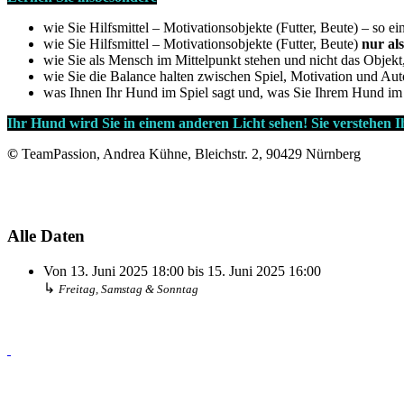
wie Sie Hilfsmittel – Motivationsobjekte (Futter, Beute) – so ei
wie Sie Hilfsmittel – Motivationsobjekte (Futter, Beute)
nur al
wie Sie als Mensch im Mittelpunkt stehen und nicht das Objekt
wie Sie die Balance halten zwischen Spiel, Motivation und Auto
was Ihnen Ihr Hund im Spiel sagt und, was Sie Ihrem Hund im 
Ihr Hund wird Sie in einem anderen Licht sehen! Sie verstehen I
©
TeamPassion, Andrea Kühne, Bleichstr. 2, 90429 Nürnberg
Alle Daten
Von
13. Juni 2025
18:00
bis
15. Juni 2025
16:00
↳
Freitag, Samstag & Sonntag