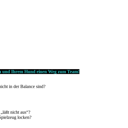
hnen und Ihrem Hund einen Weg zum Team!
icht in der Balance sind?
„läßt nicht aus“?
 Spielzeug locken?