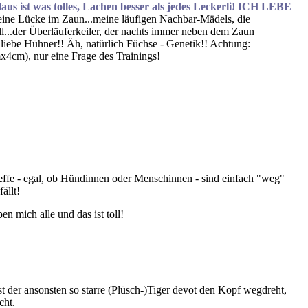
plaus ist was tolles, Lachen besser als jedes Leckerli! ICH LEBE
 eine Lücke im Zaun...meine läufigen Nachbar-Mädels, die
ll...der Überläuferkeiler, der nachts immer neben dem Zaun
h liebe Hühner!! Äh, natürlich Füchse - Genetik!! Achtung:
cm), nur eine Frage des Trainings!
treffe - egal, ob Hündinnen oder Menschinnen - sind einfach "weg"
ällt!
n mich alle und das ist toll!
bst der ansonsten so starre (Plüsch-)Tiger devot den Kopf wegdreht,
cht.