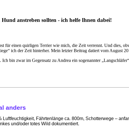
 Hund anstreben sollten - ich helfe Ihnen dabei!
bst für einen quirligen Terrier wie mich, die Zeit verrennt. Und dies, ob
iege“ ich der Zeit hinterher. Mein letzter Beitrag datiert vom August 2
s. Ich bin zwar im Gegensatz zu Andrea ein sogenannter „Langschläfer“ 
al anders
7% Luftfeuchtigkeit, Fährtenlänge ca. 800m, Schotterwege – anf
kes und/oder totes Wild dokumentiert.