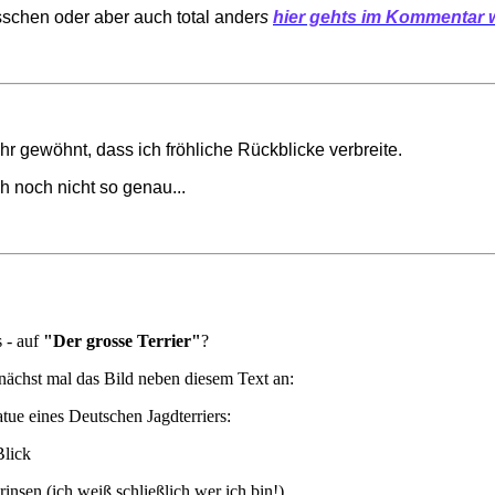
isschen oder aber auch
total ander
s
hier gehts im Kommentar w
r gewöhnt, dass ich fröhliche Rückblicke verbreite.
h noch nicht so genau...
 - auf
"Der grosse Terrier"
?
nächst mal das Bild neben diesem Text an:
atue eines Deutschen Jagdterriers:
Blick
Grinsen (ich weiß schließlich wer ich bin!)