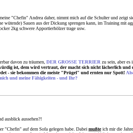
ine "Chefin" Andrea daher, nimmt mich auf die Schulter und zeigt sich
eine wütende) Sauen aus der Dickung sprengen kann, im Training mit 
 locker 2kg schwere Apportierhölzer trage usw.
erbar davon zu träumen,
DER GROSSE TERRIER
zu sein, aber es
ürdig ist, dem wird vertraut, der macht sich nicht lächerlich und 
rdet - sie bekommen die meiste "Prügel" und ernten nur Spott!
Als
mich und meine Fähigkeiten - und Ihr?
nd ausblick aussehen?!
einer "Chefin" auf dem Sofa gelegen habe. Dabei
mußte
ich mir die Jah