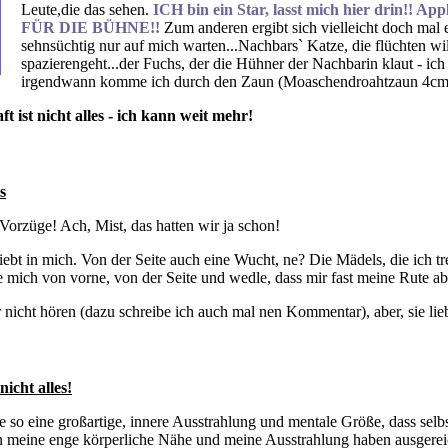
Leute,die das sehen.
ICH bin ein Star, lasst mich hier drin!! Ap
FÜR DIE BÜHNE!!
Zum anderen ergibt sich vielleicht doch mal
sehnsüchtig nur auf mich warten...Nachbars` Katze, die flüchten wi
spazierengeht...der Fuchs, der die Hühner der Nachbarin klaut - ic
irgendwann komme ich durch den Zaun (Moaschendroahtzaun 4cmx4
t ist nicht alles - ich kann weit mehr!
s
Vorzüge! Ach, Mist, das hatten wir ja schon!
liebt in mich. Von der Seite auch eine Wucht, ne? Die Mädels, die ich 
e mich von vorne, von der Seite und wedle, dass mir fast meine Rute abf
nicht hören (dazu schreibe ich auch mal nen Kommentar), aber, sie liebe
icht alles!
abe so eine großartige, innere Ausstrahlung und mentale Größe, dass sel
in meine enge körperliche Nähe und meine Ausstrahlung haben ausgerei