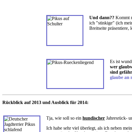
Und dann??
Kommt me
ich "stinkige" (ich m
Breitseite präsentiere,
Es ist wund
wer glaubw
sind gefäh
glaube an 
Rückblick auf 2013 und Ausblick für 2014:
T
ja, wie soll so ein
hundischer
Jahresrück- u
Ich habe sehr viel überlegt, als ich neben m