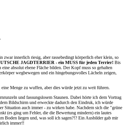
.
 zwar innerlich riesig, aber rassebedingt körperlich eher klein, so
HE JAGDTERRIER - ein MUSS für jeden Terrier!
Bis
 eine absolut ebene Fläche bilden. Der Kopf muss so gehalten
Oberkörper wegbewegen und ein hingebungsvolles Lächeln zeigen,
eine Menge zu wuffen, aber dies würde jetzt zu weit führen.
irnrunzeln und fassungslosem Staunen. Dabei hörte ich dem Vortrag
 dem Bildschirm und erweckte dadurch den Eindruk, ich würde
lcher Situation auch immer - zu wirken habe. Nachdem sich die "grüne
kt (es ging um Fehler, die die Bewertung mindern) ein lautes
 am Boden liegen und, was soll ich sagen?!? Ein Ausbilder gab mir
ürlich immer!!