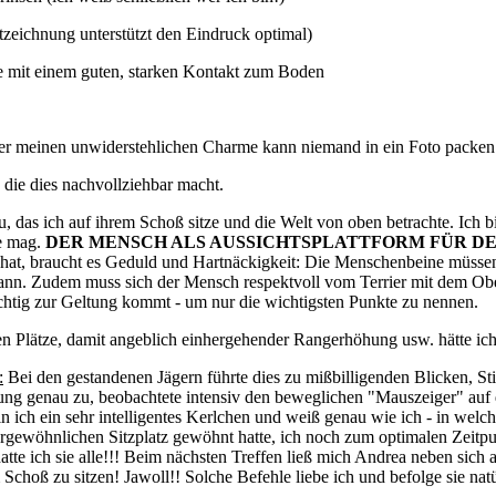
stzeichnung unterstützt den Eindruck optimal)
fe mit einem guten, starken Kontakt zum Boden
ber meinen unwiderstehlichen Charme kann niemand in ein Foto packen
die dies nachvollziehbar macht.
 das ich auf ihrem Schoß sitze und die Welt von oben betrachte. Ich bin
ne mag.
DER MENSCH ALS AUSSICHTSPLATTFORM FÜR DEUTSC
hat, braucht es Geduld und Hartnäckigkeit: Die Menschenbeine müssen
n kann. Zudem muss sich der Mensch respektvoll vom Terrier mit dem 
richtig zur Geltung kommt - um nur die wichtigsten Punkte zu nennen.
n Plätze, damit angeblich einhergehender Rangerhöhung usw. hätte ich 
:
Bei den gestandenen Jägern führte dies zu mißbilligenden Blicken, St
ung genau zu, beobachtete intensiv den beweglichen "Mauszeiger" auf
bin ich ein sehr intelligentes Kerlchen und weiß genau wie ich - in we
gewöhnlichen Sitzplatz gewöhnt hatte, ich noch zum optimalen Zeitpun
tte ich sie alle!!! Beim nächsten Treffen ließ mich Andrea neben sich
 Schoß zu sitzen! Jawoll!! Solche Befehle liebe ich und befolge sie nat