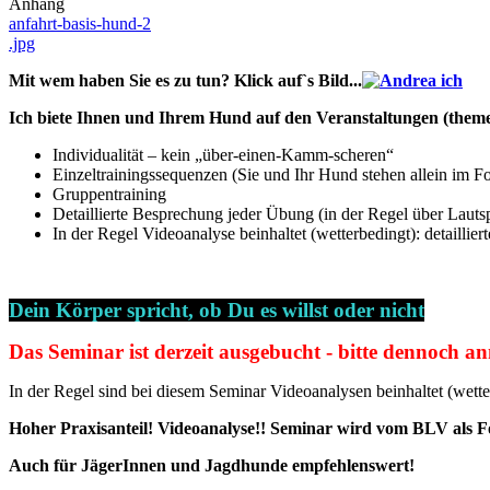
Anhang
anfahrt-basis-hund-2
.jpg
Mit wem haben Sie es zu tun? Klick auf`s Bild...
Ich biete Ihnen und Ihrem Hund auf den Veranstaltungen (them
Individualität – kein „über-einen-Kamm-scheren“
Einzeltrainingssequenzen (Sie und Ihr Hund stehen allein im F
Gruppentraining
Detaillierte Besprechung jeder Übung (in der Regel über Lautsp
In der Regel Videoanalyse beinhaltet (wetterbedingt): detail
Dein Körper spricht, ob Du es willst oder nicht
Das Seminar ist derzeit ausgebucht - bitte dennoch anm
In der Regel sind bei diesem Seminar Videoanalysen beinhaltet (wet
Hoher Praxisanteil! Videoanalyse!! Seminar wird vom BLV als F
Auch für JägerInnen und Jagdhunde empfehlenswert!