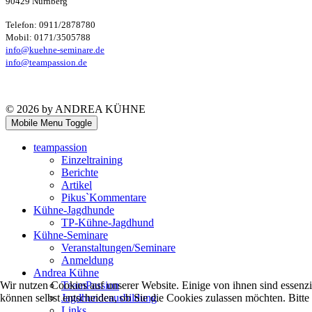
90429 Nürnberg
Telefon: 0911/2878780
Mobil: 0171/3505788
info@kuehne-seminare.de
info@teampassion.de
© 2026 by ANDREA KÜHNE
Mobile Menu Toggle
teampassion
Einzeltraining
Berichte
Artikel
Pikus`Kommentare
Kühne-Jagdhunde
TP-Kühne-Jagdhund
Kühne-Seminare
Veranstaltungen/Seminare
Anmeldung
Andrea Kühne
TeamPassion
Wir nutzen Cookies auf unserer Website. Einige von ihnen sind essenzi
Jagdhundeausbildung
können selbst entscheiden, ob Sie die Cookies zulassen möchten. Bitte
Links