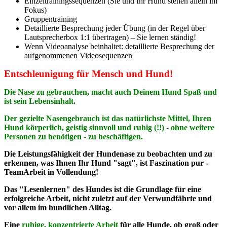
Einzeltrainingssequenzen (Sie und Ihr Hund stehen allein im
Fokus)
Gruppentraining
Detaillierte Besprechung jeder Übung (in der Regel über
Lautsprecherbox 1:1 übertragen) – Sie lernen ständig!
Wenn Videoanalyse beinhaltet: detaillierte Besprechung der
aufgenommenen Videosequenzen
Entschleunigung für Mensch und Hund!
Die Nase zu gebrauchen, macht auch Deinem Hund Spaß und
ist sein Lebensinhalt.
Der gezielte Nasengebrauch ist das natürlichste Mittel, Ihren
Hund körperlich, geistig sinnvoll und ruhig (!!) - ohne weitere
Personen zu benötigen - zu beschäftigen.
Die Leistungsfähigkeit der Hundenase zu beobachten und zu
erkennen, was Ihnen Ihr Hund "sagt", ist Faszination pur -
TeamArbeit in Vollendung!
Das "Lesenlernen" des Hundes ist die Grundlage für eine
erfolgreiche Arbeit, nicht zuletzt auf der Verwundfährte und
vor allem im hundlichen Alltag.
Eine
ruhige, konzentrierte Arbeit
für alle Hunde, ob groß oder