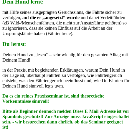
Dein Hund lernt:
mit Hilfe seines ausgeprägten Geruchssinns, die Fährte sicher zu
verfolgen,
auf die er „angesetzt“ wurde
und dabei Verleitfährten
(zB Wild-/Menschenfährten, die nicht zur Ansatzfährte gehören) so
zu ignorieren, dass sie keinen Einfluss auf die Arbeit an der
Ursprungsfährte haben (Fährtentreue).
Du lernst
:
Deinen Hund zu „lesen“ – sehr wichtig für den gesamten Alltag mit
Deinem Hund!
in der Praxis, mit begleitenden Erklärungen, warum Dein Hund in
der Lage ist, überhaupt Fährten zu verfolgen, wie Fährtengeruch
entsteht, was den Fährtengeruch beeinflusst und, wie Du Fährten für
Deinen Hund sinnvoll legts uvm.
Da es ein reines Praxisseminar ist, sind theoretische
Vorkenntnisse sinnvoll!
Bitte als Beginner dennoch melden
Diese E-Mail-Adresse ist vor
Spambots geschützt! Zur Anzeige muss JavaScript eingeschaltet
sein.
- wir besprechen dann ehrlich, ob das Seminar geeignet
ist!