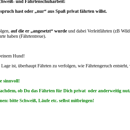
 Schweiß- und Fährtenschuharbeit:
nspruch hast oder „nur“ aus Spaß privat fährten willst.
olgen,
auf die er „angesetzt“ wurde
und dabei Verleitfährten (zB Wild
hrte haben (Fährtentreue).
 Deinem Hund!
 Lage ist, überhaupt Fährten zu verfolgen, wie Fährtengeruch entsteht
e sinnvoll!
achdem, ob Du das Fährten für Dich privat oder anderweitig nutze
n: bitte Schweiß, Läufe etc. selbst mitbringen!